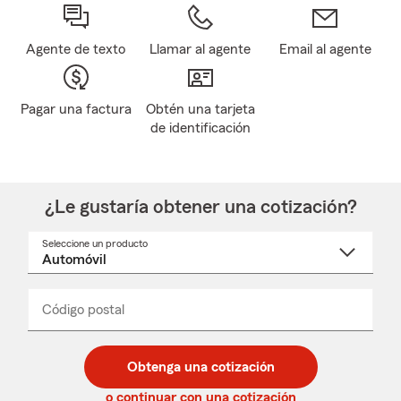
Agente de texto
Llamar al agente
Email al agente
Pagar una factura
Obtén una tarjeta
de identificación
¿Le gustaría obtener una cotización?
Seleccione un producto
Seleccione
un
nombre
de
producto
del
Código postal
Ingresa
Ingresa
_____
menú
un
un
desplegable
código
código
postal
postal
Obtenga una cotización
de
de
5
5
o continuar con una cotización