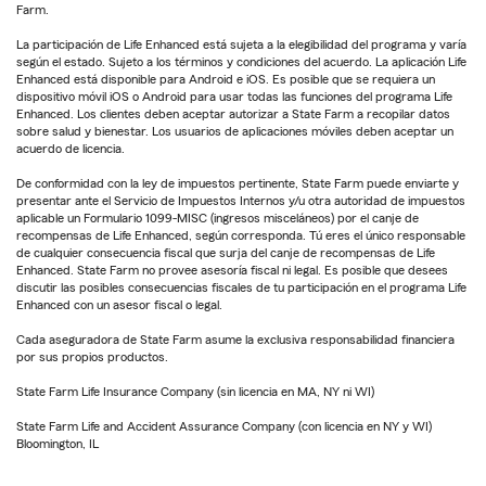
Farm.
La participación de Life Enhanced está sujeta a la elegibilidad del programa y varía
según el estado. Sujeto a los términos y condiciones del acuerdo. La aplicación Life
Enhanced está disponible para Android e iOS. Es posible que se requiera un
dispositivo móvil iOS o Android para usar todas las funciones del programa Life
Enhanced. Los clientes deben aceptar autorizar a State Farm a recopilar datos
sobre salud y bienestar. Los usuarios de aplicaciones móviles deben aceptar un
acuerdo de licencia.
De conformidad con la ley de impuestos pertinente, State Farm puede enviarte y
presentar ante el Servicio de Impuestos Internos y/u otra autoridad de impuestos
aplicable un Formulario 1099-MISC (ingresos misceláneos) por el canje de
recompensas de Life Enhanced, según corresponda. Tú eres el único responsable
de cualquier consecuencia fiscal que surja del canje de recompensas de Life
Enhanced. State Farm no provee asesoría fiscal ni legal. Es posible que desees
discutir las posibles consecuencias fiscales de tu participación en el programa Life
Enhanced con un asesor fiscal o legal.
Cada aseguradora de State Farm asume la exclusiva responsabilidad financiera
por sus propios productos.
State Farm Life Insurance Company (sin licencia en MA, NY ni WI)
State Farm Life and Accident Assurance Company (con licencia en NY y WI)
Bloomington, IL