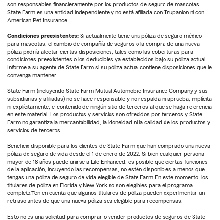
son responsables financieramente por los productos de seguro de mascotas.
State Farm es una entidad independiente y no está afiliada con Trupanion ni con
American Pet Insurance.
Condiciones preexistentes:
Si actualmente tiene una póliza de seguro médico
para mascotas, el cambio de compañía de seguros o la compra de una nueva
póliza podría afectar ciertas disposiciones, tales como las coberturas para
condiciones preexistentes o los deducibles ya establecidos bajo su póliza actual.
Informe a su agente de State Farm si su póliza actual contiene disposiciones que le
convenga mantener.
State Farm (incluyendo State Farm Mutual Automobile Insurance Company y sus
subsidiarias y afiliadas) no se hace responsable y no respalda ni aprueba, implícita
ni explícitamente, el contenido de ningún sitio de terceros al que se haga referencia
en este material. Los productos y servicios son ofrecidos por terceros y State
Farm no garantiza la mercantabilidad, la idoneidad ni la calidad de los productos y
servicios de terceros.
Beneficio disponible para los clientes de State Farm que han comprado una nueva
póliza de seguro de vida desde el 1 de enero de 2022. Si bien cualquier persona
mayor de 18 años puede unirse a Life Enhanced, es posible que ciertas funciones
de la aplicación, incluyendo las recompensas, no estén disponibles a menos que
tengas una póliza de seguro de vida elegible de State Farm.En este momento, los
titulares de póliza en Florida y New York no son elegibles para el programa
completo.Ten en cuenta que algunos titulares de póliza pueden experimentar un
retraso antes de que una nueva póliza sea elegible para recompensas.
Esto no es una solicitud para comprar o vender productos de seguros de State