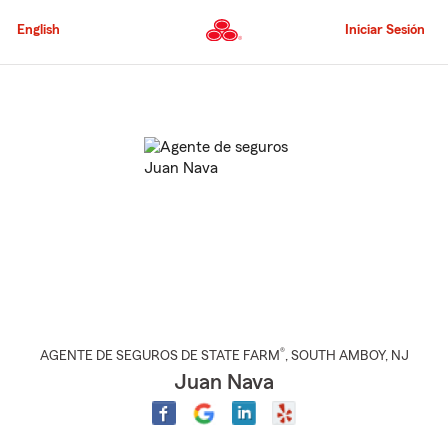
Pasar
al
English
Iniciar Sesión
contenido
principal
Comienzo
del
contenido
principal
®
AGENTE DE SEGUROS DE STATE FARM
,
SOUTH AMBOY
, NJ
Juan Nava