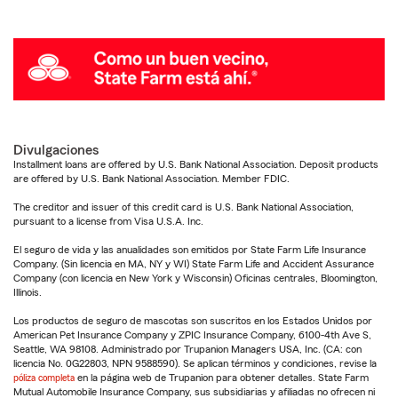
Divulgaciones
Installment loans are offered by U.S. Bank National Association. Deposit products
are offered by U.S. Bank National Association. Member FDIC.
The creditor and issuer of this credit card is U.S. Bank National Association,
pursuant to a license from Visa U.S.A. Inc.
El seguro de vida y las anualidades son emitidos por State Farm Life Insurance
Company. (Sin licencia en MA, NY y WI) State Farm Life and Accident Assurance
Company (con licencia en New York y Wisconsin) Oficinas centrales, Bloomington,
Illinois.
Los productos de seguro de mascotas son suscritos en los Estados Unidos por
American Pet Insurance Company y ZPIC Insurance Company, 6100-4th Ave S,
Seattle, WA 98108. Administrado por Trupanion Managers USA, Inc. (CA: con
licencia No. 0G22803, NPN 9588590). Se aplican términos y condiciones, revise la
póliza completa
en la página web de Trupanion para obtener detalles. State Farm
Mutual Automobile Insurance Company, sus subsidiarias y afiliadas no ofrecen ni